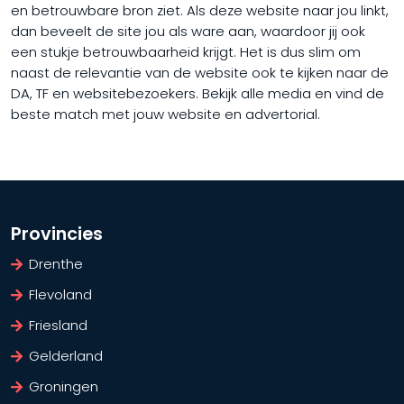
en betrouwbare bron ziet. Als deze website naar jou linkt,
dan beveelt de site jou als ware aan, waardoor jij ook
een stukje betrouwbaarheid krijgt. Het is dus slim om
naast de relevantie van de website ook te kijken naar de
DA, TF en websitebezoekers. Bekijk alle media en vind de
beste match met jouw website en advertorial.
Provincies
Drenthe
Flevoland
Friesland
Gelderland
Groningen