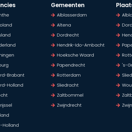
incies
Gemeenten
Plaa
nthe
Alblasserdam
Alb
voland
Altena
Dord
sland
Dordrecht
Hen
derland
Hendrik-Ido-Ambacht
Pap
ningen
Hoeksche Waard
Rot
burg
Papendrecht
's-G
rd-Brabant
Rotterdam
Slie
rd-Holland
Sliedracht
Wou
echt
Zaltbommel
Zal
ijssel
Zwijndrecht
Zwij
land
d-Holland