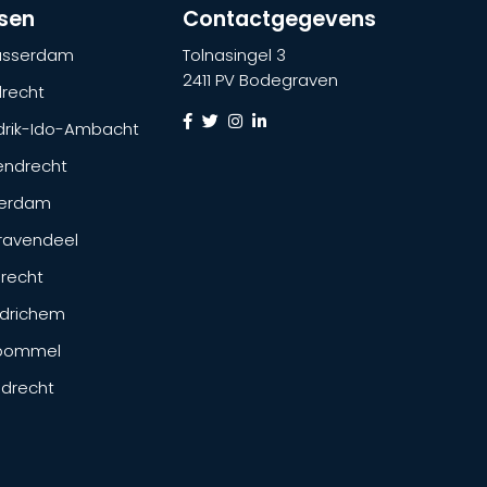
tsen
Contactgegevens
lasserdam
Tolnasingel 3
2411 PV Bodegraven
recht
drik-Ido-Ambacht
endrecht
terdam
ravendeel
drecht
drichem
tbommel
ndrecht