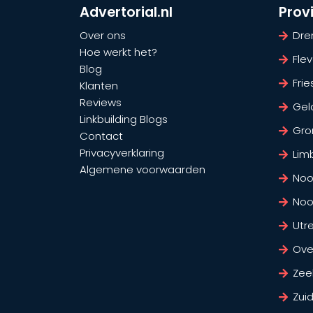
Advertorial.nl
Prov
Over ons
Dre
Hoe werkt het?
Fle
Blog
Frie
Klanten
Reviews
Gel
Linkbuilding Blogs
Gro
Contact
Privacyverklaring
Lim
Algemene voorwaarden
Noo
Noo
Utr
Over
Zee
Zui