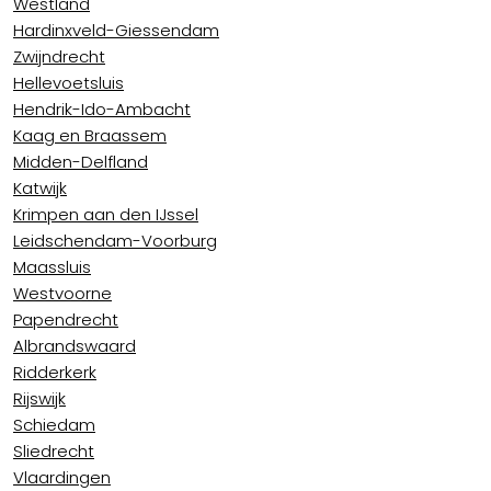
Westland
Hardinxveld-Giessendam
Zwijndrecht
Hellevoetsluis
Hendrik-Ido-Ambacht
Kaag en Braassem
Midden-Delfland
Katwijk
Krimpen aan den IJssel
Leidschendam-Voorburg
Maassluis
Westvoorne
Papendrecht
Albrandswaard
Ridderkerk
Rijswijk
Schiedam
Sliedrecht
Vlaardingen