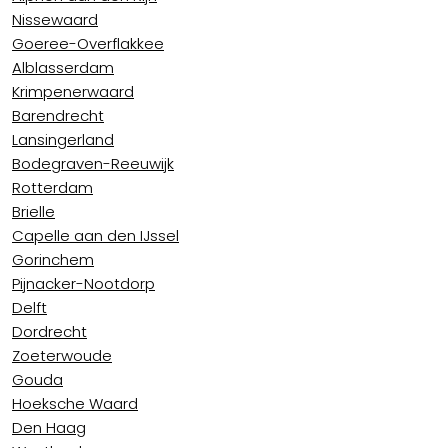
Nissewaard
Goeree-Overflakkee
Alblasserdam
Krimpenerwaard
Barendrecht
Lansingerland
Bodegraven-Reeuwijk
Rotterdam
Brielle
Capelle aan den IJssel
Gorinchem
Pijnacker-Nootdorp
Delft
Dordrecht
Zoeterwoude
Gouda
Hoeksche Waard
Den Haag