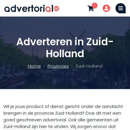
0
Adverteren in Zuid-
Holland
Home
Provincies
Zuid-Holland
Wil je jouw product of dienst gericht onder de aandacht
brengen in de provincie Zuid-Holland? Doe dit met een
goed geschreven advertorial. Ook alle gemeenten uit
Zuid-Holland zijn hier te vinden. Wij zorgen ervoor dat