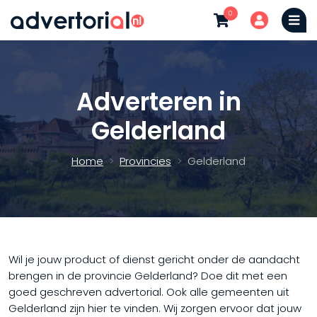
0
Adverteren in
Gelderland
Home
Provincies
Gelderland
Wil je jouw product of dienst gericht onder de aandacht
brengen in de provincie Gelderland? Doe dit met een
goed geschreven advertorial. Ook alle gemeenten uit
Gelderland zijn hier te vinden. Wij zorgen ervoor dat jouw