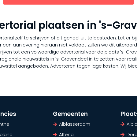
ertorial plaatsen in 's-Gra
rial zelf te schrijven of dit geheel uit te besteden. Let er b
er een aanlevering hieraan niet voldoet zullen we dit uiteraa
chrijven tot een volwaardige advertorial voor de plaats 's-Gr
gionale nieuwstitels in 's-Gravendeel in te zetten voor realis
ieuwstitel aangeboden. Adverteren tegen lage kosten. Wij bie
incies
Gemeenten
Plaa
nthe
Alblasserdam
Alb
voland
Altena
Dord