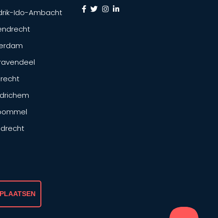
drik-Ido-Ambacht
endrecht
terdam
ravendeel
drecht
drichem
tbommel
ndrecht
 PLAATSEN