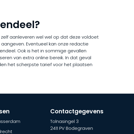
vendeel?
ij zelf aanleveren wel wel op dat deze voldoet
rd aangeven. Eventueel kan onze redactie
avendeel. Ook is het in sommige gevallen
eren van extra online bereik. In dat geval
den het scherpste tarief voor het plaatsen
tsen
Contactgegevens
lasserdam
Tolnasingel 3
2411 PV Bodegraven
recht