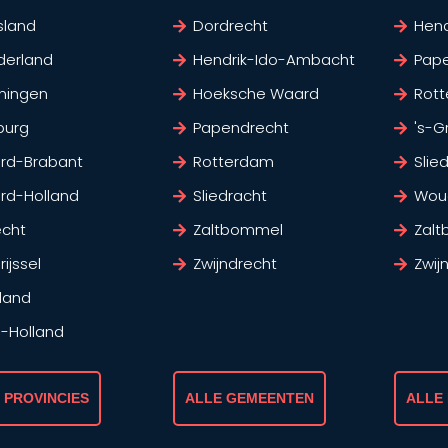
sland
Dordrecht
Hen
derland
Hendrik-Ido-Ambacht
Pap
ningen
Hoeksche Waard
Rot
burg
Papendrecht
's-G
rd-Brabant
Rotterdam
Slie
rd-Holland
Sliedracht
Wou
echt
Zaltbommel
Zal
ijssel
Zwijndrecht
Zwij
land
d-Holland
 PROVINCIES
ALLE GEMEENTEN
ALLE