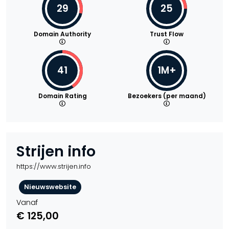
29
25
Domain Authority
Trust Flow
41
1M+
Domain Rating
Bezoekers (per maand)
Strijen info
https://www.strijen.info
Nieuwswebsite
Vanaf
€ 125,00