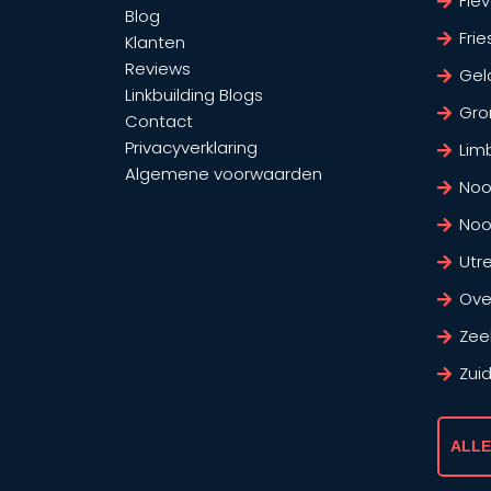
Fle
Blog
Frie
Klanten
Reviews
Gel
Linkbuilding Blogs
Gro
Contact
Privacyverklaring
Lim
Algemene voorwaarden
Noo
Noo
Utr
Over
Zee
Zui
ALLE