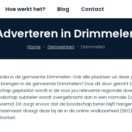
Hoe werkt het?
Blog
Contact
Adverteren in Drimmele
Home
Gemeenten
Drimmelen
dia in de gemeente Drimmelen. Ook alle plaatsen uit deze ge
t brengen in de gemeente Drimmelen? Doe dit door gericht
schap geplaatst wordt in de voor jou relevante regionale do
dschap subtieler wordt overgebracht dan in een normale (onl
enoemd. Dit zorgt ervoor dat de boodschap beter blijft hangen
. Daarnaast draagt deze bij de in de online vindbaarheid (SEO
riteit.​