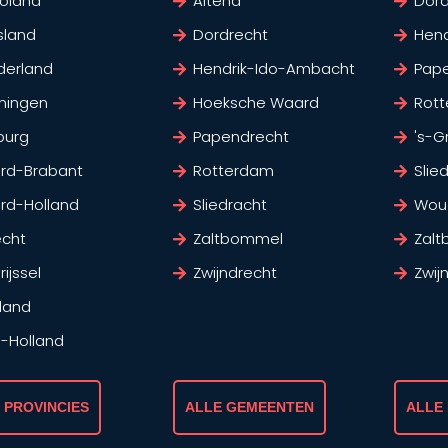
voland
Altena
Dord
sland
Dordrecht
Hen
derland
Hendrik-Ido-Ambacht
Pap
ningen
Hoeksche Waard
Rot
burg
Papendrecht
's-G
rd-Brabant
Rotterdam
Slie
rd-Holland
Sliedracht
Wou
echt
Zaltbommel
Zal
ijssel
Zwijndrecht
Zwij
land
d-Holland
 PROVINCIES
ALLE GEMEENTEN
ALLE