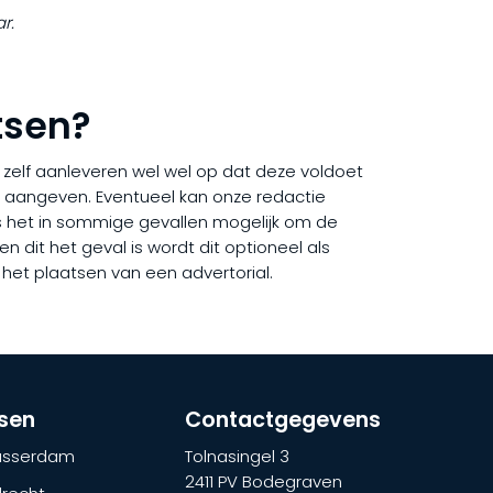
r.
tsen?
ij zelf aanleveren wel wel op dat deze voldoet
rd aangeven. Eventueel kan onze redactie
 is het in sommige gevallen mogelijk om de
en dit het geval is wordt dit optioneel als
 het plaatsen van een advertorial.
tsen
Contactgegevens
lasserdam
Tolnasingel 3
2411 PV Bodegraven