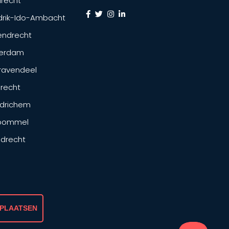
recht
drik-Ido-Ambacht
endrecht
terdam
ravendeel
drecht
drichem
tbommel
ndrecht
 PLAATSEN