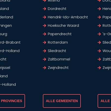
voland
Altena
Dord
sland
Dordrecht
Hen
derland
Hendrik-Ido-Ambacht
Pap
ningen
Hoeksche Waard
Rot
burg
Papendrecht
's-G
rd-Brabant
Rotterdam
Slie
rd-Holland
Sliedracht
Wou
echt
Zaltbommel
Zal
ijssel
Zwijndrecht
Zwij
land
d-Holland
 PROVINCIES
ALLE GEMEENTEN
ALLE