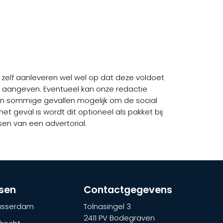
ij zelf aanleveren wel wel op dat deze voldoet
rd aangeven. Eventueel kan onze redactie
et in sommige gevallen mogelijk om de social
et geval is wordt dit optioneel als pakket bij
sen van een advertorial.
tsen
Contactgegevens
lasserdam
Tolnasingel 3
2411 PV Bodegraven