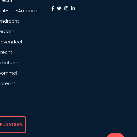
recht
drik-Ido-Ambacht
endrecht
terdam
ravendeel
drecht
drichem
tbommel
ndrecht
 PLAATSEN