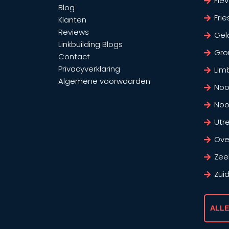
Fle
Blog
Frie
Klanten
Reviews
Gel
Linkbuilding Blogs
Gro
Contact
Privacyverklaring
Lim
Algemene voorwaarden
Noo
Noo
Utr
Over
Zee
Zui
ALLE