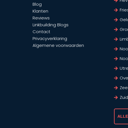
Fle
Blog
Frie
Klanten
Reviews
Gel
Linkbuilding Blogs
Gro
Contact
Privacyverklaring
Lim
Algemene voorwaarden
Noo
Noo
Utr
Over
Zee
Zui
ALLE