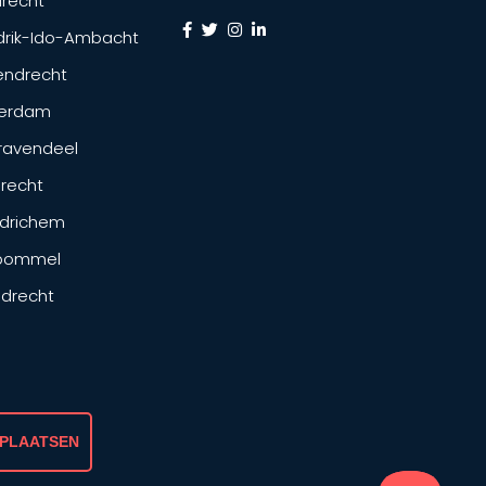
recht
drik-Ido-Ambacht
endrecht
terdam
ravendeel
drecht
drichem
tbommel
ndrecht
 PLAATSEN