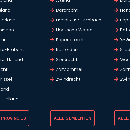
voland
Altena
Dord
sland
Dordrecht
Hen
derland
Hendrik-Ido-Ambacht
Pap
ningen
Hoeksche Waard
Rot
burg
Papendrecht
's-G
rd-Brabant
Rotterdam
Slie
rd-Holland
Sliedracht
Wou
echt
Zaltbommel
Zal
ijssel
Zwijndrecht
Zwij
land
d-Holland
 PROVINCIES
ALLE GEMEENTEN
ALLE