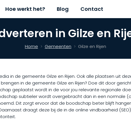
Hoe werkt het?
Blog
Contact
dverteren in Gilze en Rij
Home
Gemeenten
Gilze en Rijen
ia in de gemeente Gilze en Rijen. Ook alle plaatsen uit deze 
 brengen in de gemeente Gilze en Rijen? Doe dit door geri
schap geplaatst wordt in de voor jou relevante regionale do
dschap subtieler wordt overgebracht dan in een normale (onl
enoemd. Dit zorgt ervoor dat de boodschap beter blijft hangen
. Daarnaast draagt deze bij de in de online vindbaarheid (SEO
riteit.​