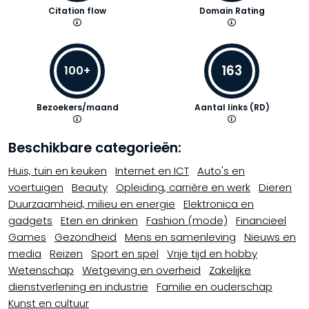
Citation flow
Domain Rating
163
100+
Bezoekers/maand
Aantal links (RD)
Beschikbare categorieën:
Huis, tuin en keuken
Internet en ICT
Auto's en
voertuigen
Beauty
Opleiding, carrière en werk
Dieren
Duurzaamheid, milieu en energie
Elektronica en
gadgets
Eten en drinken
Fashion (mode)
Financieel
Games
Gezondheid
Mens en samenleving
Nieuws en
media
Reizen
Sport en spel
Vrije tijd en hobby
Wetenschap
Wetgeving en overheid
Zakelijke
dienstverlening en industrie
Familie en ouderschap
Kunst en cultuur