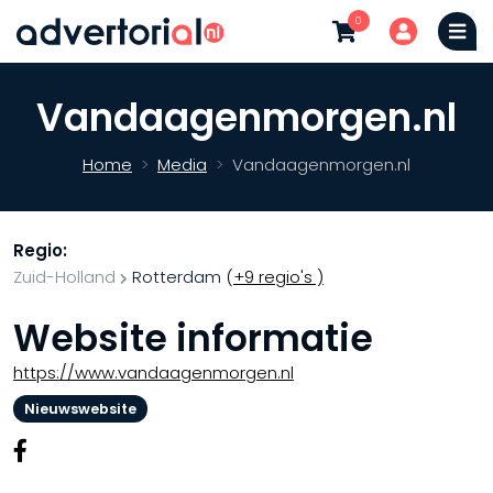
0
Vandaagenmorgen.nl
Home
Media
Vandaagenmorgen.nl
Regio:
Zuid-Holland
Rotterdam
(
+9 regio's )
Website informatie
https://www.vandaagenmorgen.nl
Nieuwswebsite