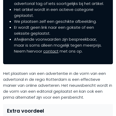
advertorial tag of iets soortgelijks bij het artikel.
Het artikel wordt in een actieve categorie
geplaatst.
We plaatsen zelf een geschikte afbeelding.
Er wordt geen link naar een goksite of een
sekssite geplaatst.
Afwijkende voorwaarden zijn bespreekbaar,
maar is soms alleen mogelijk tegen meerprijs.
Neem hiervoor
contact
met ons op.
Het plaatsen van een advertentie in de vorm van een
advertorial in de regio Rotterdam is een effectieve
manier van online adverteren. Het nieuwsbericht wordt in
de vorm van een editorial geplaatst en kan ook een
prima alternatief zijn voor een persbericht.
Extra voordeel