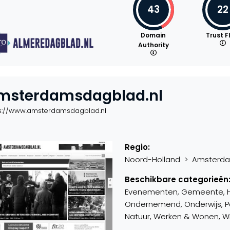
43
22
Domain
Trust F
Authority
msterdamsdagblad.nl
ps://www.amsterdamsdagblad.nl
Regio:
Noord-Holland > Amsterdam
Beschikbare categorieën
Evenementen, Gemeente, Hobb
Ondernemend, Onderwijs, Par
Natuur, Werken & Wonen, Win