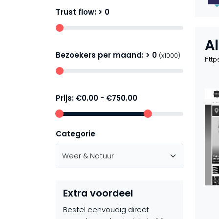
Trust flow: >
0
A
Bezoekers per maand: >
0
(x1000)
http
Prijs:
€0.00
-
€750.00
Categorie
Extra voordeel
Bestel eenvoudig direct