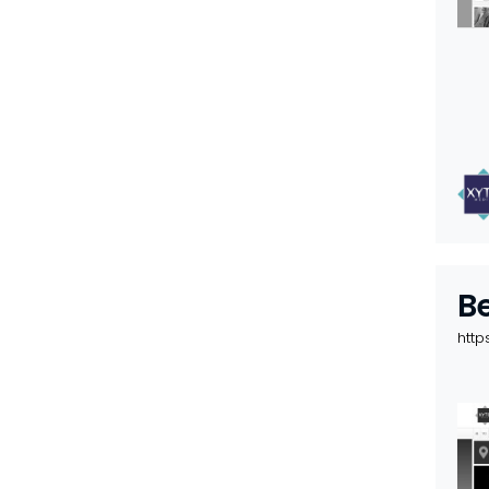
B
http