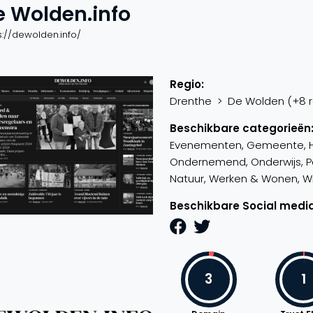
e Wolden.info
s://dewolden.info/
Regio:
Drenthe > De Wolden (+8 re
Beschikbare categorieën
Evenementen, Gemeente, Hobb
Ondernemend, Onderwijs, Par
Natuur, Werken & Wonen, Win
Beschikbare Social media
3
1