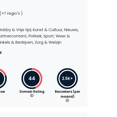
+7 regio's )
:
y & Vrije tijd, Kunst & Cultuur, Nieuws,
tnercontent, Politiek, Sport, Weer &
kels & Bedrijven, Zorg & Welzijn
:
44
2.5K+
low
Domain Rating
Bezoekers (per
maand)