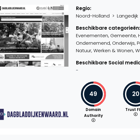
Regio:
Noord-Holland > Langedijk (
Beschikbare categorieën
Evenementen, Gemeente, Hobb
Ondernemend, Onderwijs, Par
Natuur, Werken & Wonen, Win
Beschikbare Social media
-
49
20
Domain
Trust F
Authority