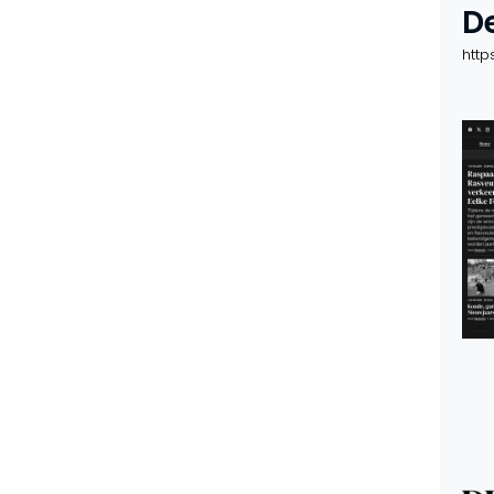
D
http