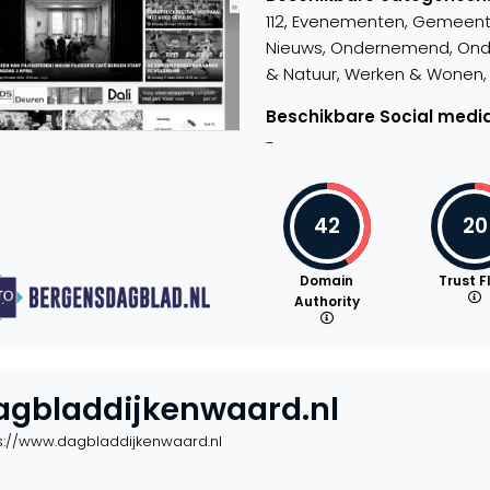
112, Evenementen, Gemeente,
Nieuws, Ondernemend, Onderw
& Natuur, Werken & Wonen, W
Beschikbare Social media
-
42
20
Domain
Trust F
Authority
agbladdijkenwaard.nl
s://www.dagbladdijkenwaard.nl