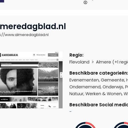
lmeredagblad.nl
s://www.almeredagblad.nl
Regio:
Flevoland > Almere (+1 regi
Beschikbare categorieën
Evenementen, Gemeente, Hobb
Ondernemend, Onderwijs, Par
Natuur, Werken & Wonen, Win
Beschikbare Social media
-