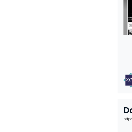
D
http