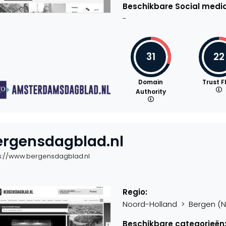
Beschikbare Social media
-
31
22
Domain
Trust F
Authority
ergensdagblad.nl
s://www.bergensdagblad.nl
Regio:
Noord-Holland > Bergen (NH.
Beschikbare categorieën