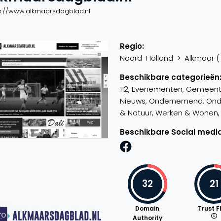
s://www.alkmaarsdagblad.nl
Regio:
Noord-Holland > Alkmaar (+1
Beschikbare categorieën
112, Evenementen, Gemeente,
Nieuws, Ondernemend, Onderw
& Natuur, Werken & Wonen, W
Beschikbare Social media
32
21
Domain
Trust F
Authority