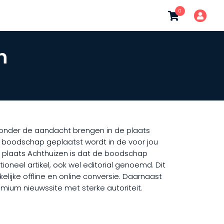
0
n
ht onder de aandacht brengen in de plaats
uw boodschap geplaatst wordt in de voor jou
e plaats Achthuizen is dat de boodschap
ioneel artikel, ook wel editorial genoemd. Dit
lijke offline en online conversie. Daarnaast
emium nieuwssite met sterke autoriteit.