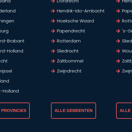
sland
Dordrecht
Hen
derland
Hendrik-Ido-Ambacht
Pap
ningen
Hoeksche Waard
Rot
burg
Papendrecht
's-G
rd-Brabant
Rotterdam
Slie
rd-Holland
Sliedracht
Wou
echt
Zaltbommel
Zal
ijssel
Zwijndrecht
Zwij
land
d-Holland
 PROVINCIES
ALLE GEMEENTEN
ALLE