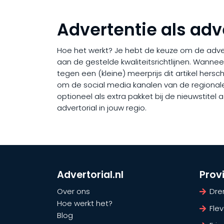
Advertentie als adv
Hoe het werkt? Je hebt de keuze om de adverto
aan de gestelde kwaliteitsrichtlijnen. Wanne
tegen een (kleine) meerprijs dit artikel hers
om de social media kanalen van de regionale ni
optioneel als extra pakket bij de nieuwstite
advertorial in jouw regio.
Advertorial.nl
Prov
Over ons
Dre
Hoe werkt het?
Fle
Blog