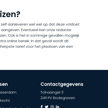
izen?
ij zelf aanleveren wel wel op dat deze voldoet
rd aangeven. Eventueel kan onze redactie
uizen. Ook is het in sommige gevallen mogelijk
ra online bereik. In dat geval wordt dit
cherpste tarief voor het plaatsen van een
tsen
Contactgegevens
lasserdam
Tolnasingel 3
2411 PV Bodegraven
recht