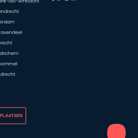
drik-Ido-Ambacht
endrecht
terdam
ravendeel
drecht
drichem
tbommel
ndrecht
 PLAATSEN