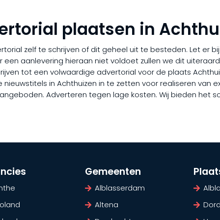
ertorial plaatsen in Achthu
rial zelf te schrijven of dit geheel uit te besteden. Let er b
er een aanlevering hieraan niet voldoet zullen we dit uiteraa
chrijven tot een volwaardige advertorial voor de plaats Achth
euwstitels in Achthuizen in te zetten voor realiseren van ext
l aangeboden. Adverteren tegen lage kosten. Wij bieden het s
incies
Gemeenten
Plaa
nthe
Alblasserdam
Alb
voland
Altena
Dord