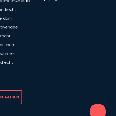
drik-Ido-Ambacht
endrecht
terdam
ravendeel
drecht
drichem
tbommel
ndrecht
 PLAATSEN