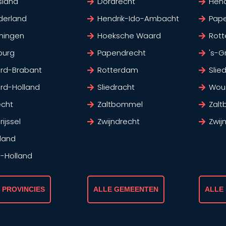
sland
Dordrecht
Hen
derland
Hendrik-Ido-Ambacht
Pap
ningen
Hoeksche Waard
Rot
burg
Papendrecht
's-G
rd-Brabant
Rotterdam
Slie
rd-Holland
Sliedracht
Wou
echt
Zaltbommel
Zal
ijssel
Zwijndrecht
Zwij
land
d-Holland
 PROVINCIES
ALLE GEMEENTEN
ALLE