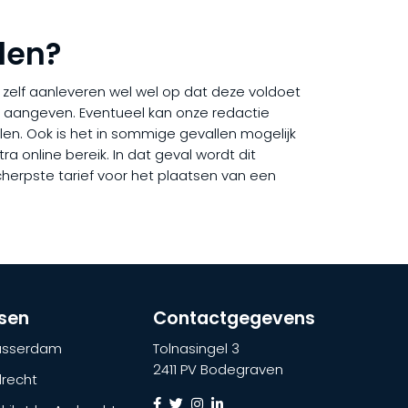
len?
ij zelf aanleveren wel wel op dat deze voldoet
rd aangeven. Eventueel kan onze redactie
elen. Ook is het in sommige gevallen mogelijk
a online bereik. In dat geval wordt dit
cherpste tarief voor het plaatsen van een
tsen
Contactgegevens
lasserdam
Tolnasingel 3
2411 PV Bodegraven
recht