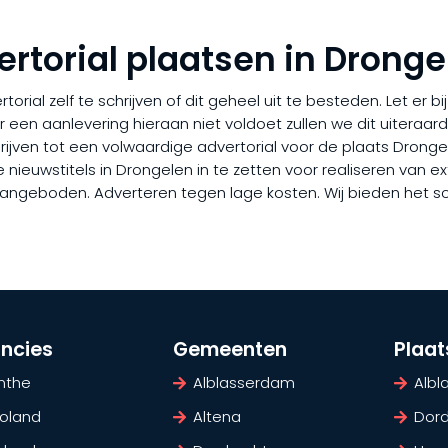
ertorial plaatsen in Dronge
rial zelf te schrijven of dit geheel uit te besteden. Let er b
er een aanlevering hieraan niet voldoet zullen we dit uiteraa
chrijven tot een volwaardige advertorial voor de plaats Drong
ieuwstitels in Drongelen in te zetten voor realiseren van extr
l aangeboden. Adverteren tegen lage kosten. Wij bieden het s
incies
Gemeenten
Plaa
nthe
Alblasserdam
Alb
voland
Altena
Dord