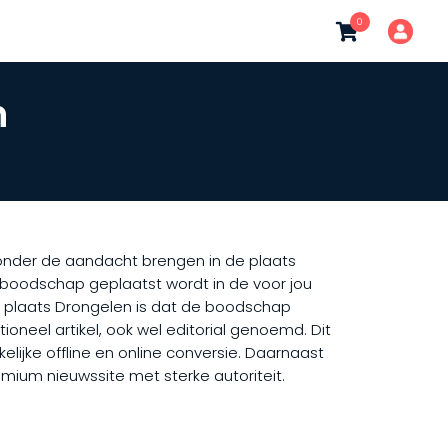
0
n
t onder de aandacht brengen in de plaats
w boodschap geplaatst wordt in de voor jou
e plaats Drongelen is dat de boodschap
ioneel artikel, ook wel editorial genoemd. Dit
lijke offline en online conversie. Daarnaast
emium nieuwssite met sterke autoriteit.