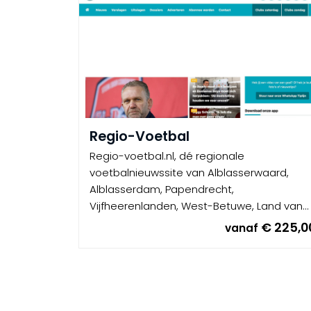
Regio-Voetbal
Regio-voetbal.nl, dé regionale
voetbalnieuwssite van Alblasserwaard,
Alblasserdam, Papendrecht,
Vijfheerenlanden, West-Betuwe, Land van
Heusden en Alt...
€ 225,0
vanaf