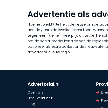
Advertentie als adv
Hoe het werkt? Je hebt de keuze om de adverto
aan de gestelde kwaliteitsrichtlijnen. Wanne
tegen een (kleine) meerprijs dit artikel hers
om de social media kanalen van de regionale n
optioneel als extra pakket bij de nieuwstite
advertorial in jouw regio.
Advertorial.nl
Prov
Over ons
Dre
Hoe werkt het?
Fle
Blog