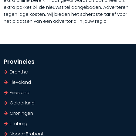
extra online bereik. In dat geval wordt dit optioneel als
extra pakket bij de nieuwstitel aangeboden. Adverteren
tegen lage kosten. Wij bieden het scherpste tarief voor
het plaatsen van een advertorial in jouw regio.
Provincies
Drenthe
Flevoland
Friesland
Gelderland
Groningen
Limburg
Noord-Brabant