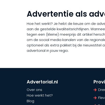
Advertentie als adv
Hoe het werkt? Je hebt de keuze om de adverto
aan de gestelde kwaliteitsrichtlijnen. Wanne
tegen een (kleine) meerprijs dit artikel hers
om de social media kanalen van de regionale ni
optioneel als extra pakket bij de nieuwstite
advertorial in jouw regio.
Advertorial.nl
Prov
Over ons
Dre
Hoe werkt het?
Fle
Blog