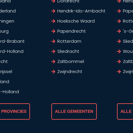
sland
Dordrecht
Hen
derland
Hendrik-Ido-Ambacht
Pap
ningen
Hoeksche Waard
Rot
burg
Papendrecht
's-G
rd-Brabant
Rotterdam
Slie
rd-Holland
Sliedracht
Wou
echt
Zaltbommel
Zal
ijssel
Zwijndrecht
Zwij
land
d-Holland
 PROVINCIES
ALLE GEMEENTEN
ALLE