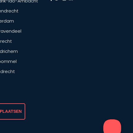
drik-Ido-Ambacht
endrecht
terdam
ravendeel
drecht
drichem
tbommel
ndrecht
 PLAATSEN