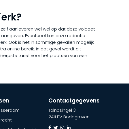
jerk?
ij zelf aanleveren wel wel op dat deze voldoet
rd aangeven. Eventueel kan onze redactie
jerk. Ook is het in sommige gevallen mogelijk
a online bereik. In dat geval wordt dit
cherpste tarief voor het plaatsen van een
tsen
Contactgegevens
lasserdam
Tolnasingel 3
2411 PV Bodegraven
recht