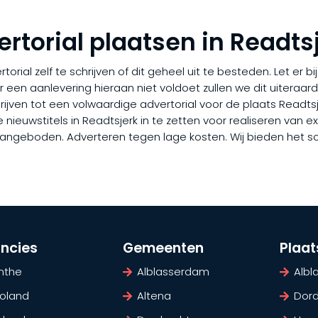
ertorial plaatsen in Readts
rial zelf te schrijven of dit geheel uit te besteden. Let er b
er een aanlevering hieraan niet voldoet zullen we dit uiteraa
chrijven tot een volwaardige advertorial voor de plaats Readts
euwstitels in Readtsjerk in te zetten voor realiseren van extr
l aangeboden. Adverteren tegen lage kosten. Wij bieden het s
incies
Gemeenten
Plaa
nthe
Alblasserdam
Alb
voland
Altena
Dord