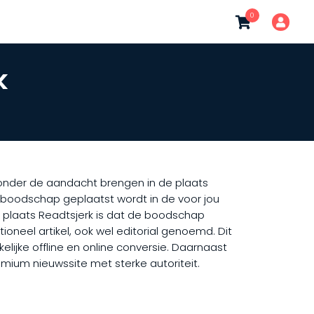
0
k
t onder de aandacht brengen in de plaats
w boodschap geplaatst wordt in de voor jou
e plaats Readtsjerk is dat de boodschap
ioneel artikel, ook wel editorial genoemd. Dit
lijke offline en online conversie. Daarnaast
emium nieuwssite met sterke autoriteit.