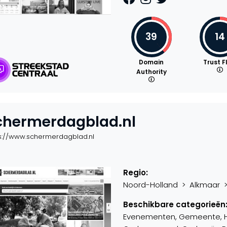
39
14
Domain
Trust F
Authority
chermerdagblad.nl
s://www.schermerdagblad.nl
Regio:
Noord-Holland > Alkmaar > 
Beschikbare categorieën
Evenementen, Gemeente, Hobb