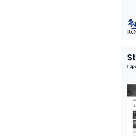
S
http