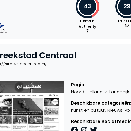
43
29
Domain
Trust F
Authority
treekstad Centraal
s://streekstadcentraal.nl/
Regio:
Noord-Holland > Langedijk (
Beschikbare categorieën
Kunst en cultuur, Nieuws, Polit
Beschikbare Social media