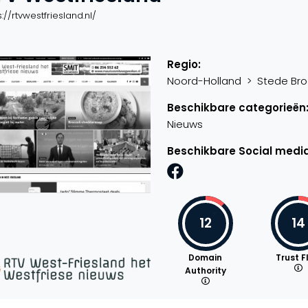
s://rtvwestfriesland.nl/
Regio:
Noord-Holland > Stede Broec
Beschikbare categorieën
Nieuws
Beschikbare Social media
12
14
Domain
Trust F
Authority