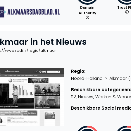
Domain
Trust F
Authority
lkmaar in het Nieuws
s://www.rodi.nl/regio/alkmaar
Regio:
Noord-Holland > Alkmaar (+1
Beschikbare categorieën
112, Nieuws, Werken & Wone
Beschikbare Social media
-