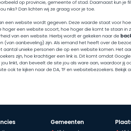
jvoorbeeld op provincie, gemeente of stad. Daarnaast kun je fi
niks? Dan lichten wij ze graag voor je toe.
aan een website wordt gegeven. Deze waarde staat voor ho
hoe hoger een website scoort, hoe hoger die komt te staan i
heid van een website. Hierbij wordt er gekeken naar de
back
 (van aanbeveling) zijn. Als iemand het heeft over de bez
et aantal unieke personen die op een website komen. Het aant
ekers zijn, hoe krachtiger een link is. Dit komt omdat Googl
ou linkt, dan beveelt de site jou als ware aan, waardoor jij o
te ook te kijken naar de DA, TF en websitebezoekers. Bekijk
incies
Gemeenten
Plaa