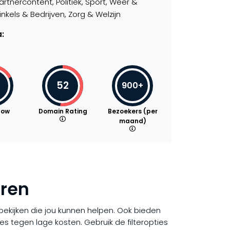
tnercontent, Politiek, Sport, Weer &
kels & Bedrijven, Zorg & Welzijn
:
52
900+
low
Domain Rating
Bezoekers (per
maand)
eren
s bekijken die jou kunnen helpen. Ook bieden
es tegen lage kosten. Gebruik de filteropties