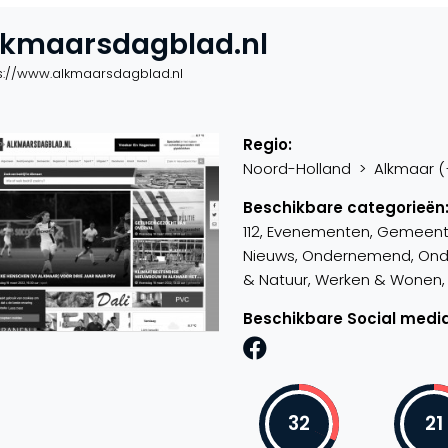
lkmaarsdagblad.nl
s://www.alkmaarsdagblad.nl
Regio:
Noord-Holland > Alkmaar (+1
Beschikbare categorieën
112, Evenementen, Gemeente,
Nieuws, Ondernemend, Onderw
& Natuur, Werken & Wonen, W
Beschikbare Social media
32
21