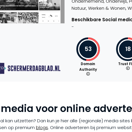
Ondernemend, Onderwijs, Par
Natuur, Werken & Wonen, Win
Beschikbare Social media
-
53
18
Domain
Trust F
Authority
 media voor online advert
rial kan uitzetten? Dan kun je hier alle (regionale) media site
tsen op premium
blogs
. Online adverteren bij premium websit