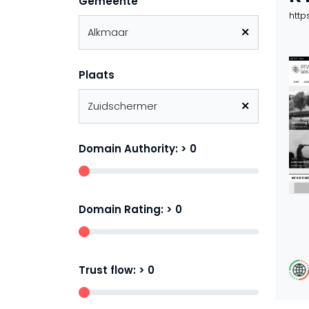
Gemeente
http
Plaats
Domain Authority: >
0
Domain Rating: >
0
Trust flow: >
0