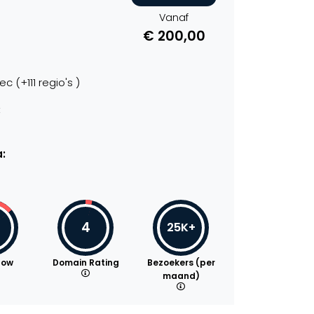
Vanaf
€ 200,00
 (+111 regio's )
:
:
4
25K+
low
Domain Rating
Bezoekers (per
maand)