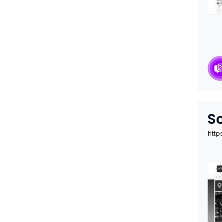
S
http