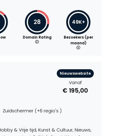
28
49K+
low
Domain Rating
Bezoekers (per
maand)
Nieuwswebsite
Vanaf
€ 195,00
Zuidschermer (+6 regio's )
:
y & Vrije tijd, Kunst & Cultuur, Nieuws,