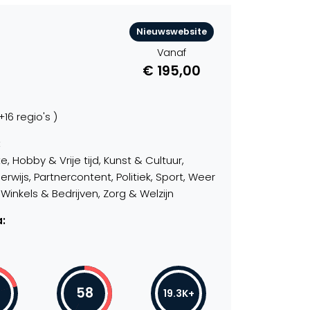
Nieuwswebsite
Vanaf
€ 195,00
6 regio's )
:
 Hobby & Vrije tijd, Kunst & Cultuur,
ijs, Partnercontent, Politiek, Sport, Weer
inkels & Bedrijven, Zorg & Welzijn
:
58
19.3K+