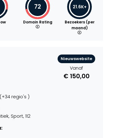
72
21.6K+
low
Domain Rating
Bezoekers (per
maand)
Nieuwswebsite
Vanaf
€ 150,00
+34 regio's )
:
iek, Sport, 112
: