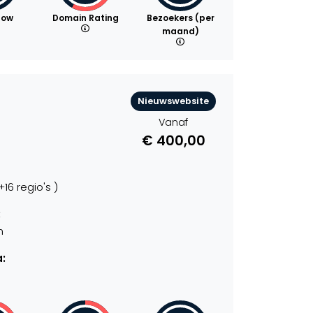
low
Domain Rating
Bezoekers (per
maand)
Nieuwswebsite
Vanaf
€ 400,00
6 regio's )
:
n
: